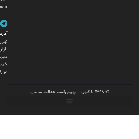
ges.ir
آدرس
تهران،
بلوار
میرداماد،
خیابان
انوار(شنگرف)
© ۱۳۹۸ تا کنون – پویش‌گستر عدالت سامان