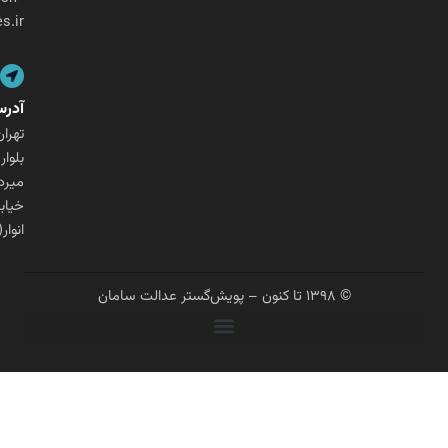
ges.ir
آدرس
تهران،
بلوار
میرداماد،
خیابان
انوار(شنگرف)
© ۱۳۹۸ تا کنون – پویش‌گستر عدالت سامان