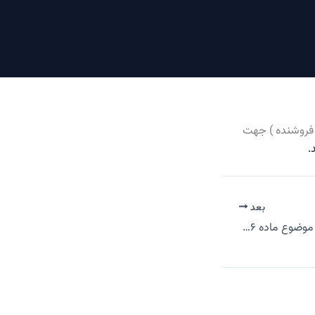
( فروشنده ) جهت
.
بعد
نحوه صدور بر خط گواهی موضوع ماده ۱۸۶ ق.م.م. برای مودیان دارای بدهی مالیاتی