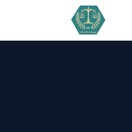
فتن
ه
حتوا