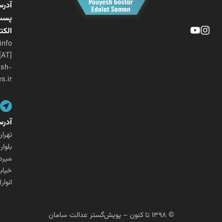
آدرس
پست
الکترونیکی
info
[AT]
pouyesh-
ges.ir
آدرس
تهران،
بلوار
میرداماد،
خیابان
انوار(شنگرف)
© ۱۳۹۸ تا کنون – پویش‌گستر عدالت سامان