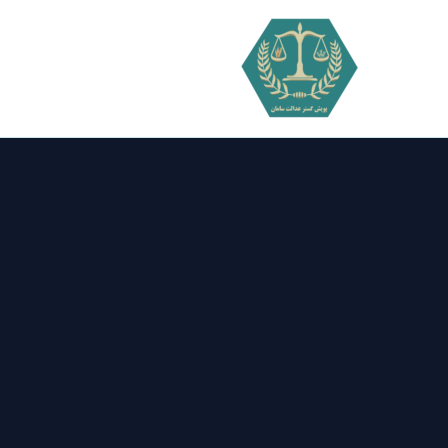
فتن
ه
حتوا