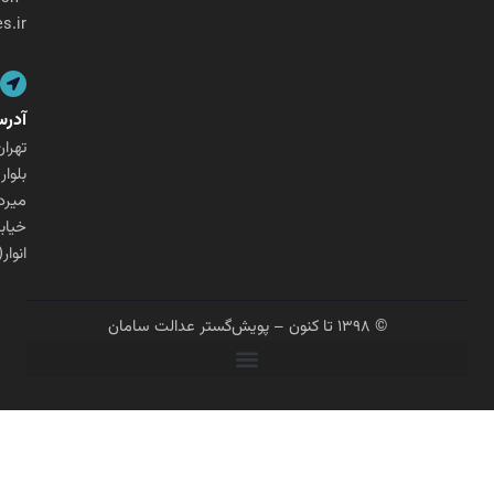
ges.ir
آدرس
تهران،
بلوار
میرداماد،
خیابان
انوار(شنگرف)
© ۱۳۹۸ تا کنون – پویش‌گستر عدالت سامان