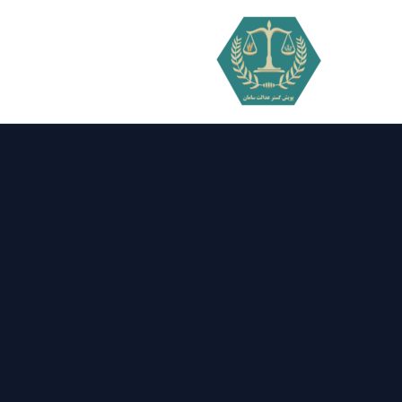
فتن
ه
حتوا