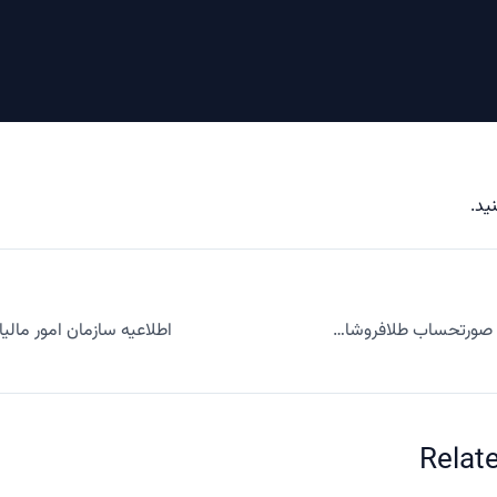
ید.
جریمه عدم ارسال صورتحساب طلافروشان به سامانه مودیان چند درصد است؟ و آیا قابل بخشودگی است؟
Relat