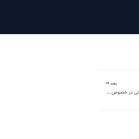
بعد
اطلاعیه سازمان امور مالیاتی در خصوص گزارش حد نصاب ماده ۲۷۲ ق.م.م