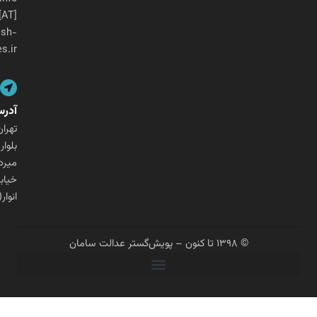
[AT]
pouyesh-
ges.ir
آدرس
تهران،
بلوار
میرداماد،
خیابان
انوار(شنگرف)
© ۱۳۹۸ تا کنون – پویش‌گستر عدالت سامان