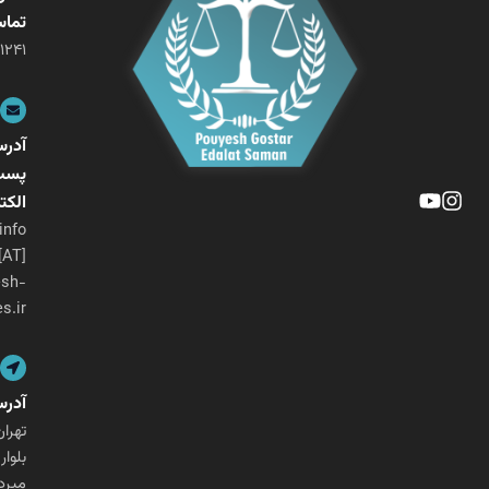
تماس
۰۲۱-۲۶۴۰۱۲۴۱
آدرس
پست
الکترونیکی
info
[AT]
pouyesh-
ges.ir
آدرس
تهران،
بلوار
میرداماد،