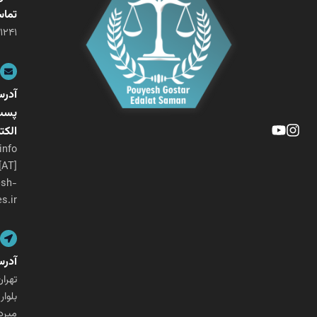
تماس
۰۲۱-۲۶۴۰۱۲۴۱
آدرس
پست
الکترونیکی
info
[AT]
pouyesh-
ges.ir
آدرس
تهران،
بلوار
میرداماد،