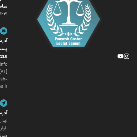
تماس
۰۲۱-۲۶۴۰۱۲۴۱
آدرس
پست
الکترونیکی
info
[AT]
pouyesh-
ges.ir
آدرس
تهران،
بلوار
میرداماد،