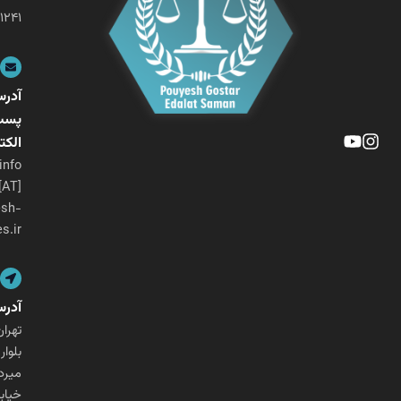
۰۲۱-۲۶۴۰۱۲۴۱
آدرس
پست
الکترونیکی
info
[AT]
pouyesh-
ges.ir
آدرس
تهران،
بلوار
میرداماد،
خیابان