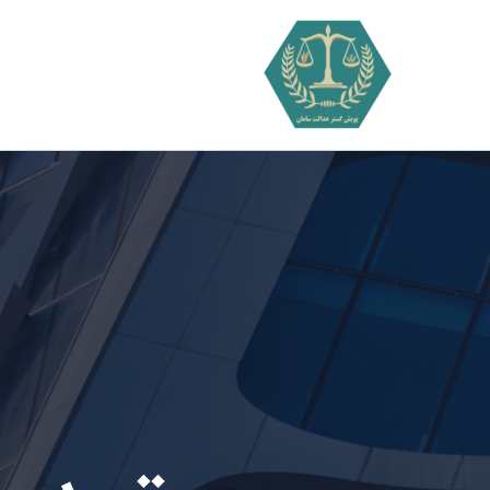
فتن
ه
حتوا