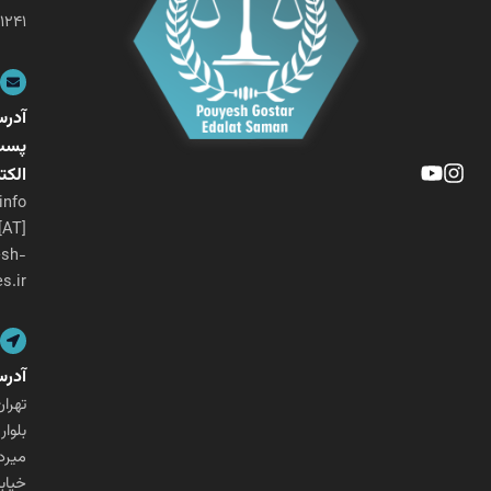
۰۲۱-۲۶۴۰۱۲۴۱
آدرس
پست
الکترونیکی
info
[AT]
pouyesh-
ges.ir
آدرس
تهران،
بلوار
میرداماد،
خیابان