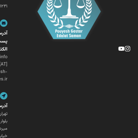
۰۲۱-۲۶۴۰۱۲۴۱
آدرس
پست
الکترونیکی
info
[AT]
pouyesh-
ges.ir
آدرس
تهران،
بلوار
میرداماد،
خیابان