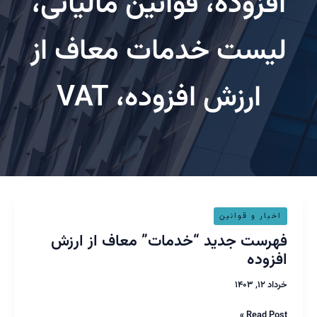
فزوده، قوانین مالیاتی،
یست خدمات معاف از
ارزش افزوده، VAT
رست
خبار و قوانین
ید
رست جدید “خدمات” معاف از ارزش
دمات”
زوده
اف
۱۲, ۱۴۰۳
زش
وده
Read Pos