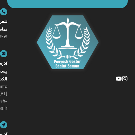
تلفن
تماس
۰۲۱-۲۶۴۰۱۲۴۱
آدرس
پست
الکترونیکی
info
[AT]
pouyesh-
ges.ir
آدرس