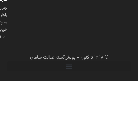
تهران،
بلوار
میرداماد،
خیابان
انوار(شنگرف)
© ۱۳۹۸ تا کنون – پویش‌گستر عدالت سامان