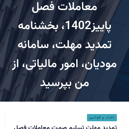
معاملات فصل
پاییز1402، بخشنامه
تمدید مهلت، سامانه
ودیان، امور مالیاتی، از
من بپرسید
ید
خبار و قوانین
لت
دید مهلت تسلیم صورت معاملات فصل
یم