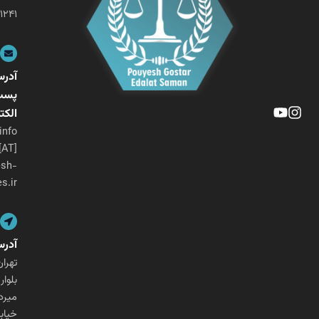
۰۲۱-۲۶۴۰۱۲۴۱
آدرس
پست
الکترونیکی
info
[AT]
pouyesh-
ges.ir
آدرس
تهران،
بلوار
میرداماد،
خیابان