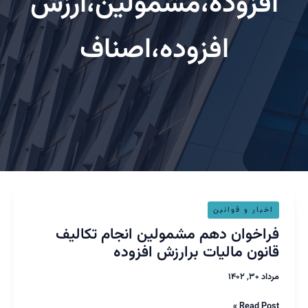
فزوده،مشمولین،ارزش
افزوده،اصناف
خوان
خبار و قوانین
م
اخوان دهم مشمولین انجام تکالیف
مولین
نون مالیات برارزش افزوده
ام
لیف
۳۰, ۱۴۰۲
ون
یات
Read Pos