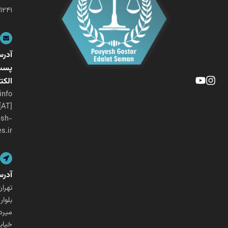
۰۲۱-۲۶۴۰۱۲۴۱
آدرس
پست
الکترونیکی
info
[AT]
pouyesh-
ges.ir
آدرس
تهران،
بلوار
میرداماد،
خیابان