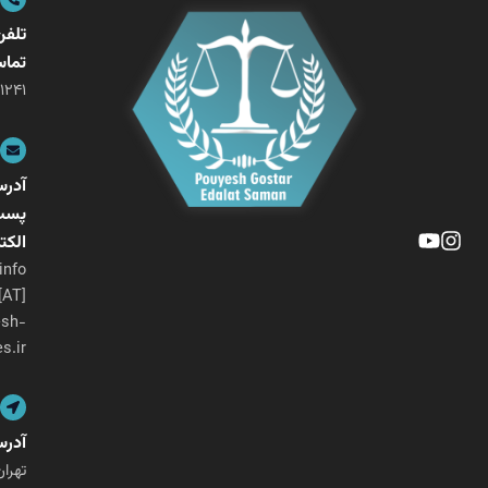
تلفن
تماس
۰۲۱-۲۶۴۰۱۲۴۱
آدرس
پست
الکترونیکی
info
[AT]
pouyesh-
ges.ir
آدرس
تهران،