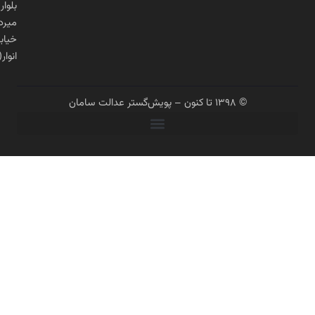
بلوار
میرداماد،
خیابان
انوار(شنگرف)
© ۱۳۹۸ تا کنون – پویش‌گستر عدالت سامان